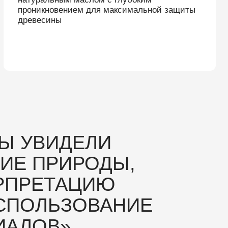
ЬЗОВАНИЕ
В»
Жюри MosBuild
хитектура»
ьной
исуждаемая
истов