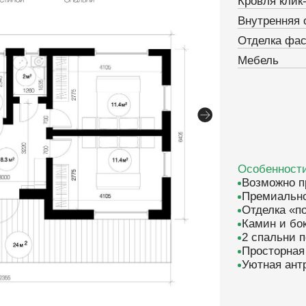
Особенности
Возможно приобретение 
Премиальное качество с 
Отделка «под ключ»
Камин и боковая терраса
2
2 спальни по 11.4 м
Просторная гостиная 23 
2
Уютная антресоль 7.5 м
сот