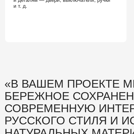
УССКОГО СТИЛЯ И ИСПОЛ
АТУРАЛЬНЫХ МАТЕРИАЛО
 Viventis — победитель в номинации лучший «частный дом-ар
osBuild Architecture & Design Award 2026, крупнейшей строител
авке СНГ.
uild Architecture & Design Award — это ежегодная награда, пр
им архитектурным и дизайнерским проектам.
 премии включает ведущих архитекторов, дизайнеров, урбан
едставителей строительной отрасли.