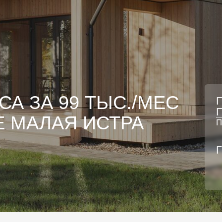
ЗА 99 ТЫС./МЕС
Площадь у
Площадь д
АЛАЯ ИСТРА
По льготной ип
99 000 ₽
Готовность: