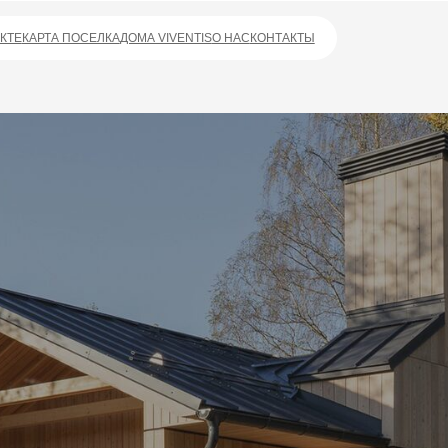
А ПОСЕЛКА
ДОМА VIVENTIS
О НАС
КОНТАКТЫ
БЛИЖАЙШЕЕ ВРЕМЯ
Наж
*
вы 
кон
на 
+7