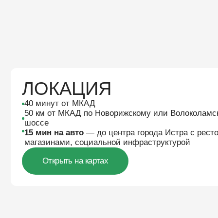
15 мин на авто
— до центра города Истра с ресторанам
магазинами, социальной инфраструктурой
Открыть на картах
ЧТО ТАКОЕ ДОМ VIVENTI
Современный подход к дизайну
П
Победитель в номинации «Частный дом-
архитектура» на MosBuild Architecture &
с