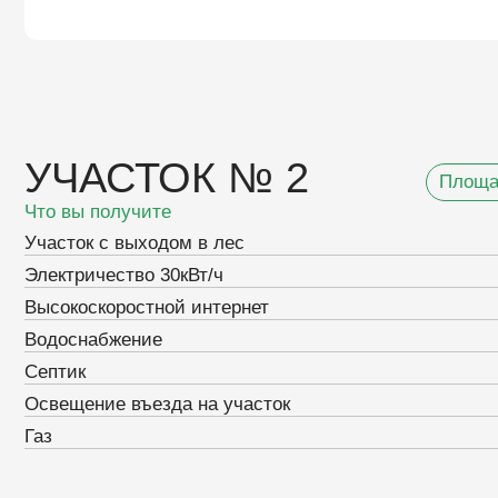
Участок с выходом в лес
Электричество 30кВт/ч
Высокоскоростной интернет
Водоснабжение
Септик
Освещение въезда на участок
Газ
ЛОКАЦИЯ
40 минут от МКАД
50 км от МКАД по Новорижскому или Волоколамскому
шоссе