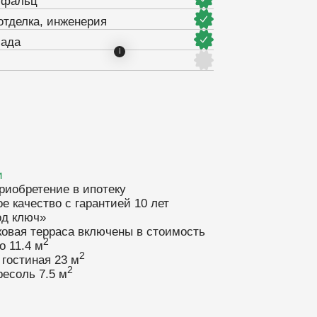
в ипотеку
гарантией 10 лет
 включены в стоимость
2
м
Смотреть ген.план полностью