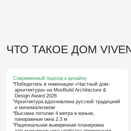
Design Award 2026
Архитектура вдохновлена русской традицией
Т
и минимализмом
н
Высокие потолки 4 метра в коньке,
панорамные окна 2.3 м
и
Рациональная выверенная планировка
И
для максимального удобства проживания
и
и
«
Б
С