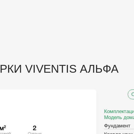
 VIVENTIS АЛЬФА
Общая площад
Комплектация:
Комфорт
Модель дома:
Альфа с кам
Фундамент
Кровля клик-фальц
Внутренняя отделка, инж
Отделка фасада
Мебель