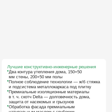
облюдение технологии — ж/б стяжка
тема металлокаркаса под плитку
ьные изоляционные материалы
котч Delta — долговечность дома,
т насекомых и грызунов
ка фасада премиальным
ным маслом с глубоким
овением для максимальной защиты
ны
ИДЕЛИ
РИРОДЫ,
ТАЦИЮ