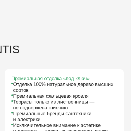
Полное с
Премиальная фальцевая кровля
и подсис
еррасы только из лиственницы —
Премиал
е подвержена гниению
в т. ч. с
Премиальные бренды сантехники
защита о
 электрики
Обработ
сключительное внимание к эстетике
натураль
 деталям — двери, выключатели, ручки
проникн
 т. д.
древеси
В ВАШЕМ ПРОЕКТЕ МЫ УВ
ЕРЕЖНОЕ СОХРАНЕНИЕ П
ОВРЕМЕННУЮ ИНТЕРПРЕ